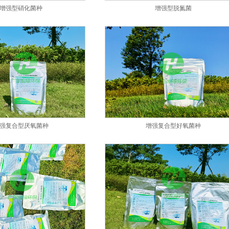
增强型硝化菌种
增强型脱氮菌
强复合型厌氧菌种
增强复合型好氧菌种