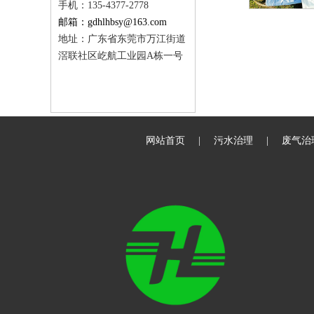
手机：135-4377-2778
邮箱：gdhlhbsy@163.com
地址：广东省东莞市万江街道
滘联社区屹航工业园A栋一号
网站首页
|
污水治理
|
废气治