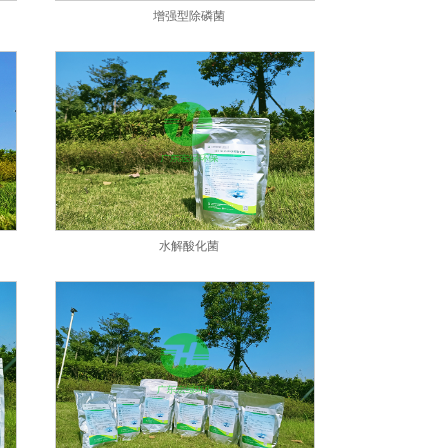
增强型除磷菌
水解酸化菌