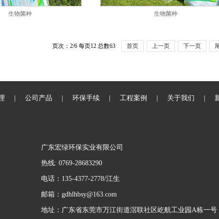
生物菌种
生物菌种
页次：2/6 每页12 总数63
首页
上一页
下一页
理
|
公司产品
|
环保手续
|
工程案例
|
关于我们
|
广东宏绿环保实业有限公司
热线
: 0769-28683290
电话：135-4377-2778/江生
邮箱：gdhlhbsy@163.com
地址：广东省东莞市万江街道滘联社区屹航工业园A栋一号